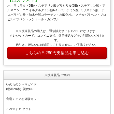
水・ラウラミドDEA・ステアリン酸グリセリル(SE)・ステアリン酸・ア
ルギニン・ココイルグルタミン酸Na・パルチミン酸･ミリスチン酸・ア
スパラギン酸・加水分解コラーゲン・水酸化Na・メチルパラベン・プロ
ピルパラベン・メントール・カンフル
※支援返礼品の購入は、通信販売サイト BASE になります。
クレジットカード、コンビニ支払、銀行振込などをご利用いただけま
す。
代引き、後払いには対応しておりません。ご了承ください。
こちらの 5,280円支援品を申し込む
支援返礼品 ご案内
いのちのシネマガイド
(動画28本）視聴URL
音響チェア初体験セット
こみ☆まぐ セット