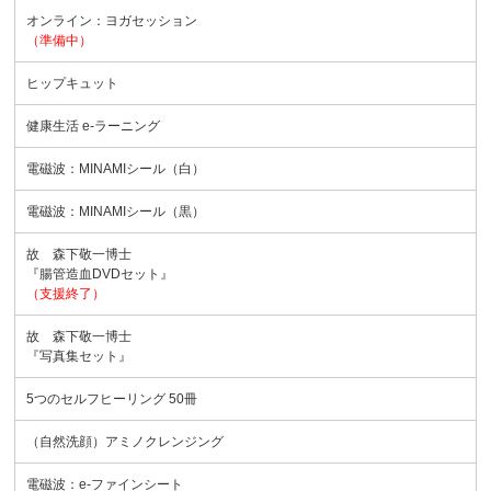
オンライン：ヨガセッション
（準備中）
ヒップキュット
健康生活 e-ラーニング
電磁波：MINAMIシール（白）
電磁波：MINAMIシール（黒）
故 森下敬一博士
『腸管造血DVDセット』
（支援終了）
故 森下敬一博士
『写真集セット』
5つのセルフヒーリング 50冊
（自然洗顔）アミノクレンジング
電磁波：e-ファインシート