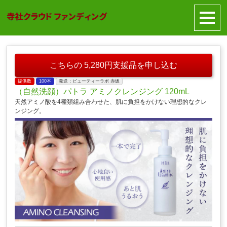
こちらの 5,280円支援品を申し込む
提供数
100本
発送：ビューティーラボ 赤坂
（自然洗顔）パトラ アミノクレンジング 120mL
天然アミノ酸を4種類組み合わせた、肌に負担をかけない理想的なクレ
ンジング。