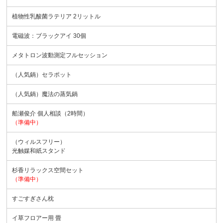
植物性乳酸菌ラテリア 2リットル
電磁波：ブラックアイ 30個
メタトロン波動測定フルセッション
（人気鍋）セラポット
（人気鍋）魔法の蒸気鍋
船瀬俊介 個人相談（2時間）
（準備中）
（ウィルスフリー）
光触媒和紙スタンド
杉香リラックス空間セット
（準備中）
すごすぎさん枕
イ草フロアー用 畳