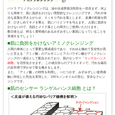
パトラ アミノクレンジングは、油や合成界面活性剤を一切含まず、何よ
りも簡単で、肌に負担をかけない理想的なクレンジングです。 汚れや余
分な皮脂を浮き上がらせ、スッキリ汚れを落とします。 皮膚の乾燥を防
ぎ、ひきしめてキメを整え、肌にハリとツヤを与えます。 お肌に負担を
かけないので、洗顔とメイク落としの両方にご使用いただけます。
数日使えば、明るく透明感のあるみずみずしい素肌になっていることを
実感するでしょう！
■肌に負担をかけないアミノクレンジング
人間の身体にとって重要な構成成分であり、それゆえ極めて安全性が高
いと言える「アミノ酸」のアルギニンとアスパラギン酸がアミノクレン
ジングの一成分として配合されており、肌のセンサー
「ランゲルハンス
細胞」
を活性化させます。 この成分自らのプラスイオンで、汚れを磁石
の反作用で浮かせて取る働きをします。
また、「アミノ酸」の特性を利用し、べたつかず、みずみずしい使用感
触に特化した乳化を実現した、100％ノンオイルの安心、安全なクレン
ジングです。
■肌のセンサー ランゲルハンス細胞 とは？