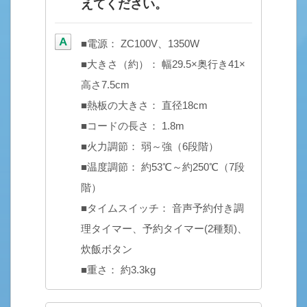
えてください。
■電源： ZC100V、1350W
■大きさ（約）： 幅29.5×奥行き41×
高さ7.5cm
■熱板の大きさ： 直径18cm
■コードの長さ： 1.8m
■火力調節： 弱～強（6段階）
■温度調節： 約53℃～約250℃（7段
階）
■タイムスイッチ： 音声予約付き調
理タイマー、予約タイマー(2種類)、
炊飯ボタン
■重さ： 約3.3kg