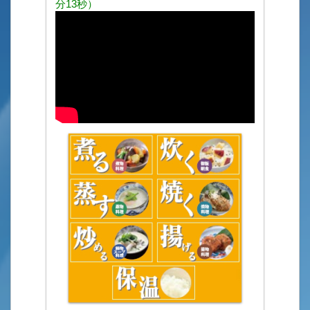
分13秒）